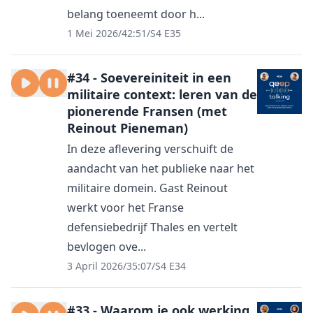
belang toeneemt door h...
1 Mei 2026
/
42:51
/
S4 E35
#34 - Soevereiniteit in een
militaire context: leren van de
pionerende Fransen (met
Reinout Pieneman)
In deze aflevering verschuift de
aandacht van het publieke naar het
militaire domein. Gast Reinout
werkt voor het Franse
defensiebedrijf Thales en vertelt
bevlogen ove...
3 April 2026
/
35:07
/
S4 E34
#33 - Waarom je ook werking