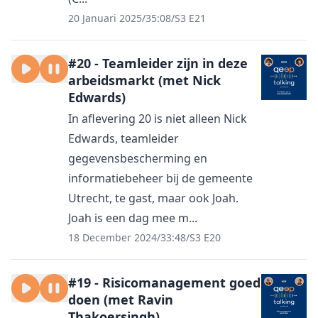
20 Januari 2025
/
35:08
/
S3 E21
#20 - Teamleider zijn in deze
arbeidsmarkt (met Nick
Edwards)
In aflevering 20 is niet alleen Nick
Edwards, teamleider
gegevensbescherming en
informatiebeheer bij de gemeente
Utrecht, te gast, maar ook Joah.
Joah is een dag mee m...
18 December 2024
/
33:48
/
S3 E20
#19 - Risicomanagement goed
doen (met Ravin
Thakoersingh)