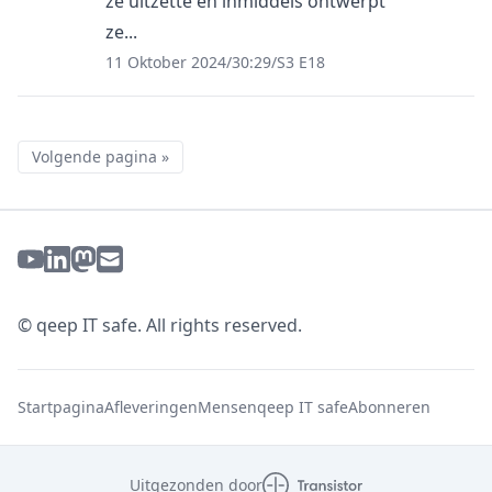
ze uitzette en inmiddels ontwerpt
ze...
11 Oktober 2024
/
30:29
/
S3 E18
Volgende pagina »
© qeep IT safe. All rights reserved.
Startpagina
Afleveringen
Mensen
qeep IT safe
Abonneren
Uitgezonden door