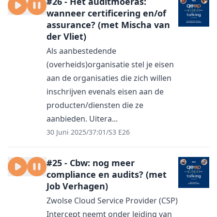
#26 - Het auditmoeras:
wanneer certificering en/of
assurance? (met Mischa van
der Vliet)
Als aanbestedende
(overheids)organisatie stel je eisen
aan de organisaties die zich willen
inschrijven evenals eisen aan de
producten/diensten die ze
aanbieden. Uitera...
30 Juni 2025
/
37:01
/
S3 E26
#25 - Cbw: nog meer
compliance en audits? (met
Job Verhagen)
Zwolse Cloud Service Provider (CSP)
Intercept neemt onder leiding van