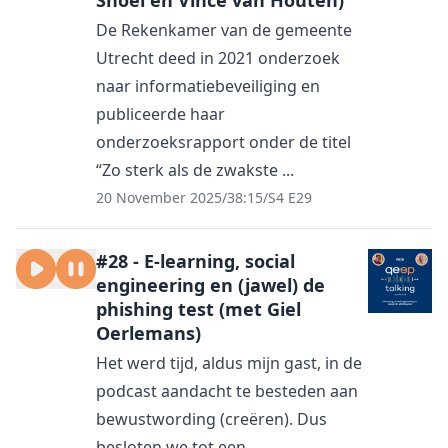
Snoei en Vince van Houten)
De Rekenkamer van de gemeente
Utrecht deed in 2021 onderzoek
naar informatiebeveiliging en
publiceerde haar
onderzoeksrapport onder de titel
“Zo sterk als de zwakste ...
20 November 2025
/
38:15
/
S4 E29
#28 - E-learning, social
engineering en (jawel) de
phishing test (met Giel
Oerlemans)
Het werd tijd, aldus mijn gast, in de
podcast aandacht te besteden aan
bewustwording (creëren). Dus
besloten we tot een