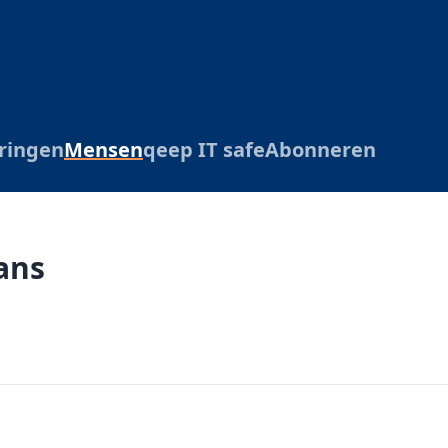
ringen
Mensen
qeep IT safe
Abonneren
ans